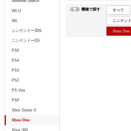
Nintendo Switch
機種で探す
すべて
Wii U
日別
週間
ニンテンド
Wii
prev
9
2024
20
年
月
ニンテンドー3DS
Xbox One
25
26
27
28
29
30
31
29
30
1
ニンテンドーDS
1
2
3
4
5
6
7
6
7
8
PS5
8
9
10
11
12
13
14
13
14
15
PS4
15
16
17
18
19
20
21
20
21
22
PS3
22
23
24
25
26
27
28
27
28
29
PS2
29
30
1
2
3
4
5
3
4
5
PS Vita
PSP
Xbox Series X
Xbox One
Xbox 360