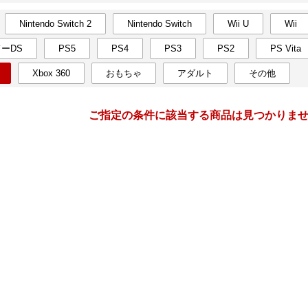
Nintendo Switch 2
Nintendo Switch
Wii U
Wii
月間
ーDS
PS5
PS4
PS3
PS2
PS Vita
10
11
24
2024
年
月
年
月
Xbox 360
おもちゃ
アダルト
その他
2
3
4
5
27
28
29
30
31
1
9
10
11
12
3
4
5
6
7
8
ご指定の条件に該当する商品は見つかりま
16
17
18
19
10
11
12
13
14
15
23
24
25
26
17
18
19
20
21
22
30
31
1
2
24
25
26
27
28
29
6
7
8
9
1
2
3
4
5
6