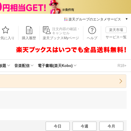
楽天グループのエンタメサービス
本/ゲーム/CD/DVD
注文内容の確認・
楽天市場
キャンセル
楽天ブックス
サービス一覧
お気に入り
購入履歴
楽天ブックスMyページ
ヘルプ
電子書籍
楽天Kobo
雑誌読み放題
楽天マガジン
放題
音楽配信
電子書籍(楽天Kobo)
R18+
音楽配信
楽天ミュージック
動画配信
楽天TV
動画配信ガイド
Rakuten PLAY
無料テレビ
Rチャンネル
チケット
今日
今週
今月