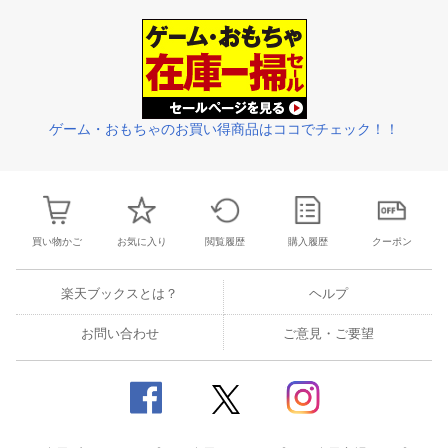
30
31
1
2
24
25
26
27
28
29
30
22
23
24
2
6
7
8
9
1
2
3
4
5
6
7
29
30
31
1
ゲーム・おもちゃのお買い得商品はココでチェック！！
買い物かご
お気に入り
閲覧履歴
購入履歴
クーポン
楽天ブックスとは？
ヘルプ
お問い合わせ
ご意見・ご要望