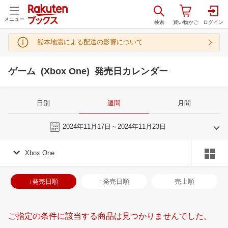
メニュー
熊本地震による配送の影響について
ゲーム (Xbox One) 発売日カレンダー
日別
週間
月間
今週
2024年11月17日～2024年11月23日
Xbox One
10
11
2024
2024
年
月
年
月
2
3
4
5
27
28
29
30
31
1
2
24
25
26
2
↓発売日順
↑発売日順
売上順
9
10
11
12
3
4
5
6
7
8
9
1
2
3
4
16
17
18
19
10
11
12
13
14
15
16
8
9
10
1
ご指定の条件に該当する商品は見つかりませんでした。
23
24
25
26
17
18
19
20
21
22
23
15
16
17
1