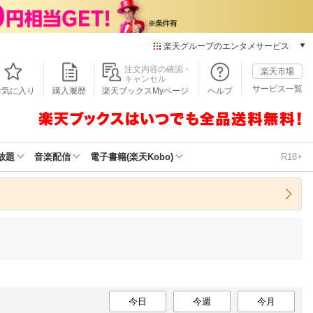
楽天グループのエンタメサービス
本/ゲーム/CD/DVD
注文内容の確認・
楽天市場
キャンセル
楽天ブックス
サービス一覧
お気に入り
購入履歴
楽天ブックスMyページ
ヘルプ
電子書籍
楽天Kobo
雑誌読み放題
楽天マガジン
放題
音楽配信
電子書籍(楽天Kobo)
R18+
音楽配信
楽天ミュージック
動画配信
楽天TV
動画配信ガイド
Rakuten PLAY
無料テレビ
Rチャンネル
チケット
今日
今週
今月