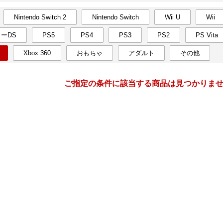
Nintendo Switch 2
Nintendo Switch
Wii U
Wii
月間
ーDS
PS5
PS4
PS3
PS2
PS Vita
11
12
24
2024
年
月
年
月
Xbox 360
おもちゃ
アダルト
その他
30
31
1
2
24
25
26
27
28
29
6
7
8
9
1
2
3
4
5
6
ご指定の条件に該当する商品は見つかりま
13
14
15
16
8
9
10
11
12
13
20
21
22
23
15
16
17
18
19
20
27
28
29
30
22
23
24
25
26
27
4
5
6
7
29
30
31
1
2
3