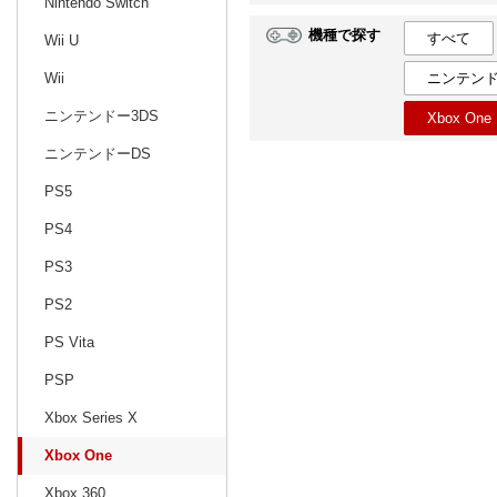
Nintendo Switch
機種で探す
すべて
Wii U
日別
週間
ニンテンド
Wii
prev
10
2024
20
年
月
ニンテンドー3DS
Xbox One
29
30
1
2
3
4
5
27
28
29
ニンテンドーDS
6
7
8
9
10
11
12
3
4
5
PS5
13
14
15
16
17
18
19
10
11
12
PS4
20
21
22
23
24
25
26
17
18
19
PS3
27
28
29
30
31
1
2
24
25
26
PS2
3
4
5
6
7
8
9
1
2
3
PS Vita
PSP
Xbox Series X
Xbox One
Xbox 360