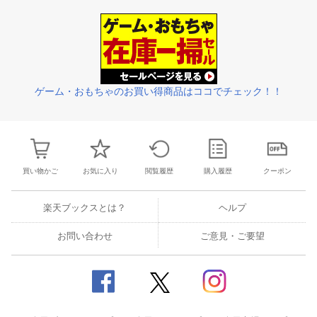
25
26
27
28
26
27
28
29
30
31
1
23
24
25
2
1
2
3
4
2
3
4
5
6
7
8
2
3
4
5
ゲーム・おもちゃのお買い得商品はココでチェック！！
買い物かご
お気に入り
閲覧履歴
購入履歴
クーポン
楽天ブックスとは？
ヘルプ
お問い合わせ
ご意見・ご要望