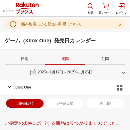
メニュー
熊本地震による配送の影響について
ゲーム (Xbox One) 発売日カレンダー
日別
週間
月間
今週
2025年1月19日～2025年1月25日
Xbox One
12
1
2025
2025
年
月
年
月
27
28
29
30
29
30
31
1
2
3
4
26
27
28
2
↓発売日順
↑発売日順
売上順
4
5
6
7
5
6
7
8
9
10
11
2
3
4
5
11
12
13
14
12
13
14
15
16
17
18
9
10
11
1
ご指定の条件に該当する商品は見つかりませんでした。
18
19
20
21
19
20
21
22
23
24
25
16
17
18
1