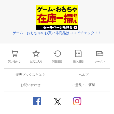
26
27
28
29
27
28
29
30
1
2
3
25
26
27
2
2
3
4
5
4
5
6
7
8
9
10
1
2
3
4
ゲーム・おもちゃのお買い得商品はココでチェック！！
買い物かご
お気に入り
閲覧履歴
購入履歴
クーポン
楽天ブックスとは？
ヘルプ
お問い合わせ
ご意見・ご要望