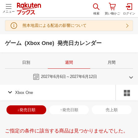
メニュー
熊本地震による配送の影響について
ゲーム (Xbox One) 発売日カレンダー
日別
週間
月間
今週
2027年6月6日～2027年6月12日
Xbox One
5
6
2027
2027
年
月
年
月
28
29
30
1
30
31
1
2
3
4
5
27
28
29
3
↓発売日順
↑発売日順
売上順
5
6
7
8
6
7
8
9
10
11
12
4
5
6
7
12
13
14
15
13
14
15
16
17
18
19
11
12
13
1
ご指定の条件に該当する商品は見つかりませんでした。
19
20
21
22
20
21
22
23
24
25
26
18
19
20
2