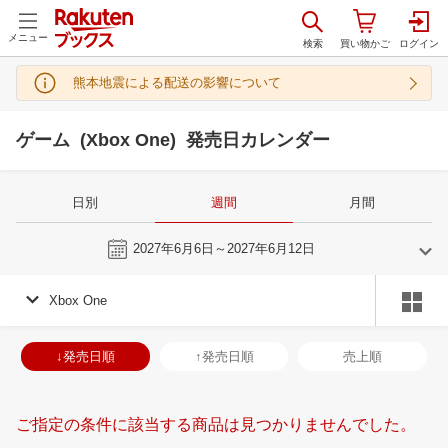
メニュー
熊本地震による配送の影響について
ゲーム (Xbox One) 発売日カレンダー
日別
週間
月間
今週
2027年6月6日～2027年6月12日
Xbox One
5
6
2027
2027
年
月
年
月
28
29
30
1
30
31
1
2
3
4
5
27
28
29
3
↓発売日順
↑発売日順
売上順
5
6
7
8
6
7
8
9
10
11
12
4
5
6
7
12
13
14
15
13
14
15
16
17
18
19
11
12
13
1
ご指定の条件に該当する商品は見つかりませんでした。
19
20
21
22
20
21
22
23
24
25
26
18
19
20
2