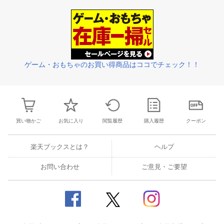
26
27
28
29
27
28
29
30
1
2
3
25
26
27
2
2
3
4
5
4
5
6
7
8
9
10
1
2
3
4
ゲーム・おもちゃのお買い得商品はココでチェック！！
買い物かご
お気に入り
閲覧履歴
購入履歴
クーポン
楽天ブックスとは？
ヘルプ
お問い合わせ
ご意見・ご要望