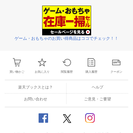
26
27
28
29
27
28
29
30
1
2
3
25
26
27
2
2
3
4
5
4
5
6
7
8
9
10
1
2
3
4
ゲーム・おもちゃのお買い得商品はココでチェック！！
買い物かご
お気に入り
閲覧履歴
購入履歴
クーポン
楽天ブックスとは？
ヘルプ
お問い合わせ
ご意見・ご要望