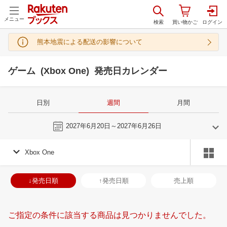
メニュー
熊本地震による配送の影響について
ゲーム (Xbox One) 発売日カレンダー
日別
週間
月間
今週
2027年6月20日～2027年6月26日
Xbox One
5
6
2027
2027
年
月
年
月
28
29
30
1
30
31
1
2
3
4
5
27
28
29
3
↓発売日順
↑発売日順
売上順
5
6
7
8
6
7
8
9
10
11
12
4
5
6
7
12
13
14
15
13
14
15
16
17
18
19
11
12
13
1
ご指定の条件に該当する商品は見つかりませんでした。
19
20
21
22
20
21
22
23
24
25
26
18
19
20
2