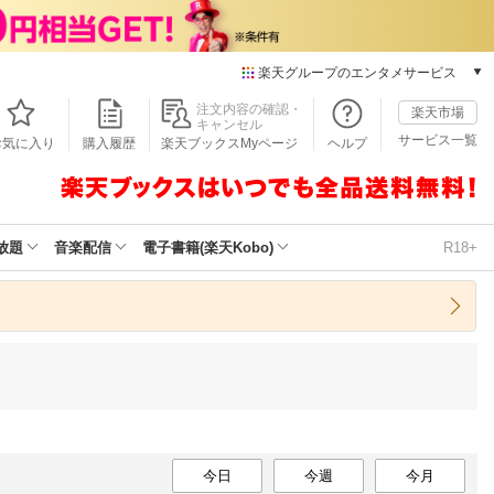
楽天グループのエンタメサービス
本/ゲーム/CD/DVD
注文内容の確認・
楽天市場
キャンセル
楽天ブックス
サービス一覧
お気に入り
購入履歴
楽天ブックスMyページ
ヘルプ
電子書籍
楽天Kobo
雑誌読み放題
楽天マガジン
放題
音楽配信
電子書籍(楽天Kobo)
R18+
音楽配信
楽天ミュージック
動画配信
楽天TV
動画配信ガイド
Rakuten PLAY
無料テレビ
Rチャンネル
チケット
今日
今週
今月