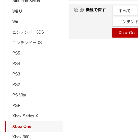
Nintendo Switch
機種で探す
すべて
Wii U
日別
週間
ニンテンド
Wii
prev
5
2027
20
年
月
ニンテンドー3DS
Xbox One
25
26
27
28
29
30
1
30
31
1
ニンテンドーDS
2
3
4
5
6
7
8
6
7
8
PS5
9
10
11
12
13
14
15
13
14
15
PS4
16
17
18
19
20
21
22
20
21
22
PS3
23
24
25
26
27
28
29
27
28
29
PS2
30
31
1
2
3
4
5
4
5
6
PS Vita
PSP
Xbox Series X
Xbox One
Xbox 360