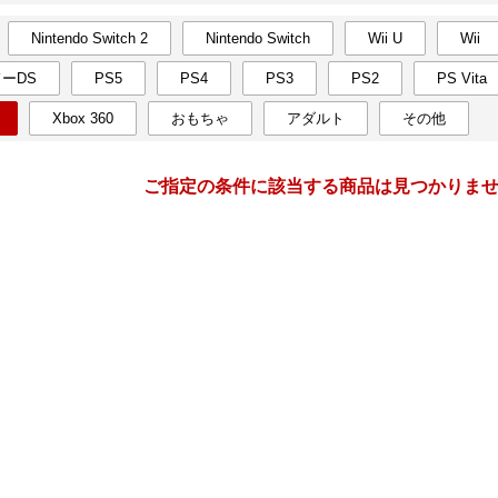
Nintendo Switch 2
Nintendo Switch
Wii U
Wii
月間
ーDS
PS5
PS4
PS3
PS2
PS Vita
6
7
27
2027
年
月
年
月
Xbox 360
おもちゃ
アダルト
その他
2
3
4
5
27
28
29
30
1
2
9
10
11
12
4
5
6
7
8
9
ご指定の条件に該当する商品は見つかりま
16
17
18
19
11
12
13
14
15
16
23
24
25
26
18
19
20
21
22
23
30
1
2
3
25
26
27
28
29
30
7
8
9
10
1
2
3
4
5
6