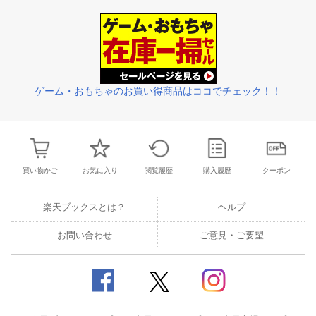
30
1
2
3
25
26
27
28
29
30
31
22
23
24
2
7
8
9
10
1
2
3
4
5
6
7
29
30
31
1
ゲーム・おもちゃのお買い得商品はココでチェック！！
買い物かご
お気に入り
閲覧履歴
購入履歴
クーポン
楽天ブックスとは？
ヘルプ
お問い合わせ
ご意見・ご要望