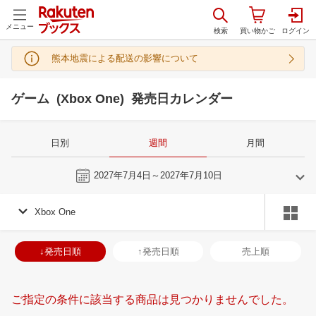
メニュー
熊本地震による配送の影響について
ゲーム (Xbox One) 発売日カレンダー
日別
週間
月間
今週
2027年7月4日～2027年7月10日
Xbox One
6
7
2027
2027
年
月
年
月
2
3
4
5
27
28
29
30
1
2
3
25
26
27
2
↓発売日順
↑発売日順
売上順
9
10
11
12
4
5
6
7
8
9
10
1
2
3
4
16
17
18
19
11
12
13
14
15
16
17
8
9
10
1
ご指定の条件に該当する商品は見つかりませんでした。
23
24
25
26
18
19
20
21
22
23
24
15
16
17
1