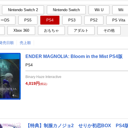
Nintendo Switch 2
Nintendo Switch
Wii U
Wii
月間
ーDS
PS5
PS4
PS3
PS2
PS Vita
12
1
24
2025
年
月
年
月
Xbox 360
おもちゃ
アダルト
その他
27
28
29
30
29
30
31
1
2
3
↑発売日順
売上順
4
5
6
7
5
6
7
8
9
10
11
12
13
14
12
13
14
15
16
17
ENDER MAGNOLIA: Bloom in the Mist PS4版
PS4
18
19
20
21
19
20
21
22
23
24
25
26
27
28
26
27
28
29
30
31
Binary Haze Interactive
4,019円
(税込)
1
2
3
4
2
3
4
5
6
7
【特典】制服カノジョ2 せりか初恋BOX PS4