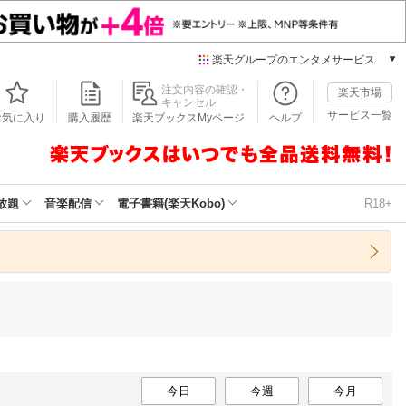
楽天グループのエンタメサービス
本/ゲーム/CD/DVD
注文内容の確認・
楽天市場
キャンセル
楽天ブックス
サービス一覧
お気に入り
購入履歴
楽天ブックスMyページ
ヘルプ
電子書籍
楽天Kobo
雑誌読み放題
楽天マガジン
放題
音楽配信
電子書籍(楽天Kobo)
R18+
音楽配信
楽天ミュージック
動画配信
楽天TV
動画配信ガイド
Rakuten PLAY
無料テレビ
Rチャンネル
チケット
今日
今週
今月