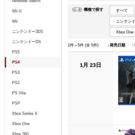
Nintendo Switch
機種で探す
すべて
Wii U
日別
週間
ニンテンド
Wii
prev
11
2024
20
年
月
ニンテンドー3DS
Xbox One
27
28
29
30
31
1
2
24
25
26
ニンテンドーDS
1件～5件 (全 5件)
↓発売日順
3
4
5
6
7
8
9
1
2
3
PS5
10
11
12
13
14
15
16
8
9
10
PS4
1月 23日
17
18
19
20
21
22
23
15
16
17
PS3
24
25
26
27
28
29
30
22
23
24
PS2
1
2
3
4
5
6
7
29
30
31
PS Vita
PSP
Xbox Series X
Xbox One
Xbox 360