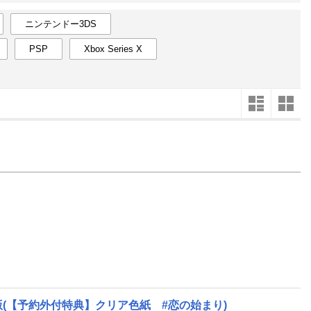
楽天チケット
エンタメニュース
ニンテンドー3DS
推し楽
PSP
Xbox Series X
2
2025
年
月
4
26
27
28
29
30
31
1
23
24
11
2
3
4
5
6
7
8
2
3
18
9
10
11
12
13
14
15
9
10
25
16
17
18
19
20
21
22
16
17
1
23
24
25
26
27
28
1
23
24
8
2
3
4
5
6
7
8
30
31
版(【予約外付特典】クリア色紙 #恋の始まり)