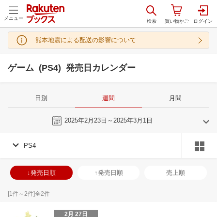
メニュー
熊本地震による配送の影響について
ゲーム (PS4) 発売日カレンダー
日別
週間
月間
今週
2025年2月23日～2025年3月1日
PS4
1
2
2025
2025
年
月
年
月
1
2
3
4
26
27
28
29
30
31
1
23
24
25
2
↓発売日順
↑発売日順
売上順
8
9
10
11
2
3
4
5
6
7
8
2
3
4
5
15
16
17
18
9
10
11
12
13
14
15
9
10
11
1
[
1
件～
2
件]全
2
件
22
23
24
25
16
17
18
19
20
21
22
16
17
18
1
2月 27日