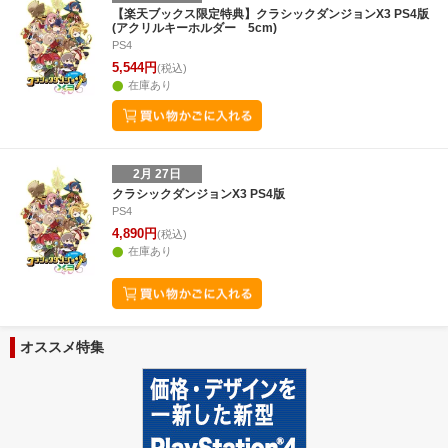
29
30
31
1
23
24
25
26
27
28
1
23
24
25
2
【楽天ブックス限定特典】クラシックダンジョンX3 PS4版
(アクリルキーホルダー 5cm)
5
6
7
8
2
3
4
5
6
7
8
30
31
1
2
PS4
5,544円
(税込)
在庫あり
2月 27日
クラシックダンジョンX3 PS4版
PS4
4,890円
(税込)
在庫あり
オススメ特集