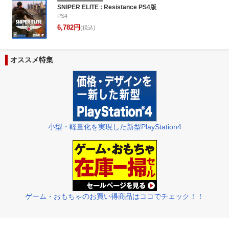
26
27
28
1
23
24
25
26
27
28
29
27
28
29
3
SNIPER ELITE : Resistance PS4版
PS4
5
6
7
8
30
31
1
2
3
4
5
4
5
6
7
6,782円
(税込)
オススメ特集
小型・軽量化を実現した新型PlayStation4
ゲーム・おもちゃのお買い得商品はココでチェック！！