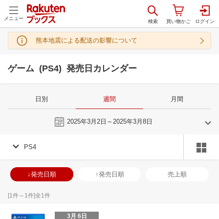
メニュー
熊本地震による配送の影響について
ゲーム (PS4) 発売日カレンダー
日別
週間
月間
今週
2025年3月2日～2025年3月8日
PS4
2
3
2025
2025
年
月
年
月
29
30
31
1
23
24
25
26
27
28
1
30
31
1
2
↓発売日順
↑発売日順
売上順
5
6
7
8
2
3
4
5
6
7
8
6
7
8
9
12
13
14
15
9
10
11
12
13
14
15
13
14
15
1
[
1
件～
1
件]全
1
件
19
20
21
22
16
17
18
19
20
21
22
20
21
22
2
3月 6日