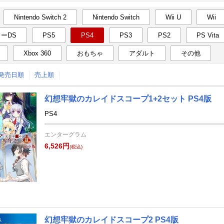
Nintendo Switch 2
Nintendo Switch
Wii U
Wii
月間
ーDS
PS5
PS4
PS3
PS2
PS Vita
2
3
25
2025
年
月
年
月
Xbox 360
おもちゃ
アダルト
その他
29
30
31
1
23
24
25
26
27
28
↑発売日順
売上順
5
6
7
8
2
3
4
5
6
7
12
13
14
15
9
10
11
12
13
14
幻想牢獄のカレイドスコープ1+2セット PS4版
PS4
19
20
21
22
16
17
18
19
20
21
26
27
28
1
23
24
25
26
27
28
エンターグラム
6,526円
(税込)
5
6
7
8
30
31
1
2
3
4
幻想牢獄のカレイドスコープ2 PS4版