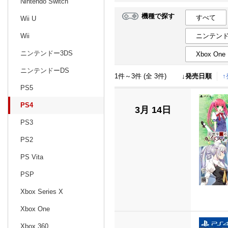
Nintendo Switch
機種で探す
すべて
Wii U
日別
週間
ニンテンド
Wii
prev
1
2025
20
年
月
ニンテンドー3DS
Xbox One
29
30
31
1
2
3
4
26
27
28
ニンテンドーDS
1件～3件 (全 3件)
↓発売日順
5
6
7
8
9
10
11
2
3
4
PS5
12
13
14
15
16
17
18
9
10
11
PS4
3月 14日
19
20
21
22
23
24
25
16
17
18
PS3
26
27
28
29
30
31
1
23
24
25
PS2
2
3
4
5
6
7
8
2
3
4
PS Vita
PSP
Xbox Series X
Xbox One
Xbox 360