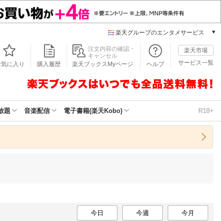
楽天グループのエンタメサービス
本/ゲーム/CD/DVD
注文内容の確認・
楽天市場
キャンセル
楽天ブックス
サービス一覧
お気に入り
購入履歴
楽天ブックスMyページ
ヘルプ
電子書籍
楽天Kobo
雑誌読み放題
楽天マガジン
放題
音楽配信
電子書籍(楽天Kobo)
R18+
音楽配信
楽天ミュージック
動画配信
楽天TV
動画配信ガイド
Rakuten PLAY
無料テレビ
Rチャンネル
チケット
今日
今週
今月