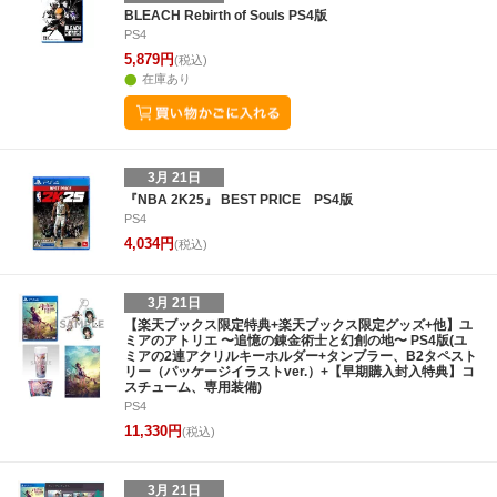
26
27
28
1
23
24
25
26
27
28
29
27
28
29
3
BLEACH Rebirth of Souls PS4版
PS4
5
6
7
8
30
31
1
2
3
4
5
4
5
6
7
5,879円
(税込)
在庫あり
3月 21日
『NBA 2K25』 BEST PRICE PS4版
PS4
4,034円
(税込)
3月 21日
【楽天ブックス限定特典+楽天ブックス限定グッズ+他】ユ
ミアのアトリエ 〜追憶の錬金術士と幻創の地〜 PS4版(ユ
ミアの2連アクリルキーホルダー+タンブラー、B2タペスト
リー（パッケージイラストver.）+【早期購入封入特典】コ
スチューム、専用装備)
PS4
11,330円
(税込)
3月 21日