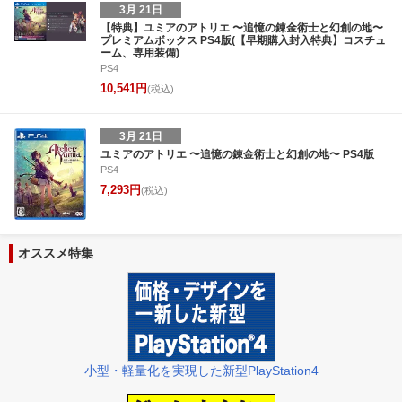
3月 21日
【特典】ユミアのアトリエ 〜追憶の錬金術士と幻創の地〜
プレミアムボックス PS4版(【早期購入封入特典】コスチュ
ーム、専用装備)
PS4
10,541円
(税込)
3月 21日
ユミアのアトリエ 〜追憶の錬金術士と幻創の地〜 PS4版
PS4
7,293円
(税込)
オススメ特集
小型・軽量化を実現した新型PlayStation4