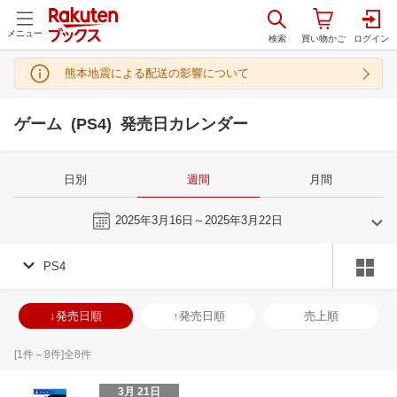
メニュー
熊本地震による配送の影響について
ゲーム (PS4) 発売日カレンダー
日別
週間
月間
今週
2025年3月16日～2025年3月22日
PS4
2
3
2025
2025
年
月
年
月
29
30
31
1
23
24
25
26
27
28
1
30
31
1
2
↓発売日順
↑発売日順
売上順
5
6
7
8
2
3
4
5
6
7
8
6
7
8
9
12
13
14
15
9
10
11
12
13
14
15
13
14
15
1
[
1
件～
8
件]全
8
件
19
20
21
22
16
17
18
19
20
21
22
20
21
22
2
3月 21日