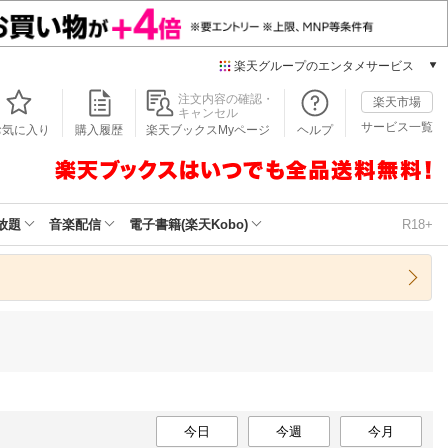
楽天グループのエンタメサービス
本/ゲーム/CD/DVD
注文内容の確認・
楽天市場
キャンセル
楽天ブックス
サービス一覧
お気に入り
購入履歴
楽天ブックスMyページ
ヘルプ
電子書籍
楽天Kobo
雑誌読み放題
楽天マガジン
放題
音楽配信
電子書籍(楽天Kobo)
R18+
音楽配信
楽天ミュージック
動画配信
楽天TV
動画配信ガイド
Rakuten PLAY
無料テレビ
Rチャンネル
チケット
今日
今週
今月