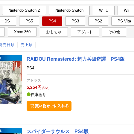
Nintendo Switch 2
Nintendo Switch
Wii U
Wii
月間
ーDS
PS5
PS4
PS3
PS2
PS Vita
5
6
25
2025
年
月
年
月
Xbox 360
おもちゃ
アダルト
その他
30
1
2
3
25
26
27
28
29
30
↑発売日順
売上順
7
8
9
10
1
2
3
4
5
6
14
15
16
17
8
9
10
11
12
13
RAIDOU Remastered: 超力兵団奇譚 PS4版
PS4
21
22
23
24
15
16
17
18
19
20
28
29
30
31
22
23
24
25
26
27
アトラス
5,254円
(税込)
4
5
6
7
29
30
1
2
3
4
在庫あり
スパイダーサウルス PS4版