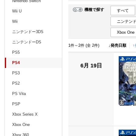
Nintendo Switch
機種で探す
すべて
Wii U
日別
週間
ニンテンド
Wii
prev
4
2025
20
年
月
ニンテンドー3DS
Xbox One
30
31
1
2
3
4
5
27
28
29
ニンテンドーDS
1件～2件 (全 2件)
↓発売日順
6
7
8
9
10
11
12
4
5
6
PS5
13
14
15
16
17
18
19
11
12
13
PS4
6月 19日
20
21
22
23
24
25
26
18
19
20
PS3
27
28
29
30
1
2
3
25
26
27
PS2
4
5
6
7
8
9
10
1
2
3
PS Vita
PSP
Xbox Series X
Xbox One
Xbox 360