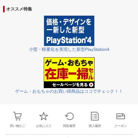
28
29
30
31
22
23
24
25
26
27
28
27
28
29
3
オススメ特集
4
5
6
7
29
30
1
2
3
4
5
3
4
5
6
小型・軽量化を実現した新型PlayStation4
ゲーム・おもちゃのお買い得商品はココでチェック！！
買い物かご
お気に入り
閲覧履歴
購入履歴
クーポン