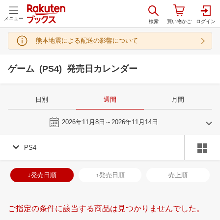
メニュー
熊本地震による配送の影響について
ゲーム (PS4) 発売日カレンダー
日別
週間
月間
今週
2026年11月8日～2026年11月14日
PS4
10
11
2026
2026
年
月
年
月
30
1
2
3
25
26
27
28
29
30
31
29
30
1
2
↓発売日順
↑発売日順
売上順
7
8
9
10
1
2
3
4
5
6
7
6
7
8
9
14
15
16
17
8
9
10
11
12
13
14
13
14
15
1
ご指定の条件に該当する商品は見つかりませんでした。
21
22
23
24
15
16
17
18
19
20
21
20
21
22
2