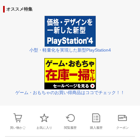
28
29
30
31
22
23
24
25
26
27
28
27
28
29
3
オススメ特集
4
5
6
7
29
30
1
2
3
4
5
3
4
5
6
小型・軽量化を実現した新型PlayStation4
ゲーム・おもちゃのお買い得商品はココでチェック！！
買い物かご
お気に入り
閲覧履歴
購入履歴
クーポン