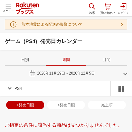
メニュー
熊本地震による配送の影響について
ゲーム (PS4) 発売日カレンダー
日別
週間
月間
今週
2026年11月29日～2026年12月5日
PS4
10
11
2026
2026
年
月
年
月
30
1
2
3
25
26
27
28
29
30
31
29
30
1
2
↓発売日順
↑発売日順
売上順
7
8
9
10
1
2
3
4
5
6
7
6
7
8
9
14
15
16
17
8
9
10
11
12
13
14
13
14
15
1
ご指定の条件に該当する商品は見つかりませんでした。
21
22
23
24
15
16
17
18
19
20
21
20
21
22
2