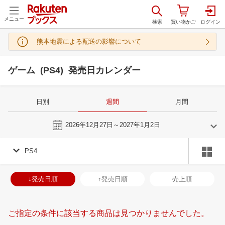
メニュー
熊本地震による配送の影響について
ゲーム (PS4) 発売日カレンダー
日別
週間
月間
今週
2026年12月27日～2027年1月2日
PS4
11
12
2026
2027
年
月
年
月
28
29
30
31
29
30
1
2
3
4
5
27
28
29
3
↓発売日順
↑発売日順
売上順
4
5
6
7
6
7
8
9
10
11
12
3
4
5
6
11
12
13
14
13
14
15
16
17
18
19
10
11
12
1
ご指定の条件に該当する商品は見つかりませんでした。
18
19
20
21
20
21
22
23
24
25
26
17
18
19
2