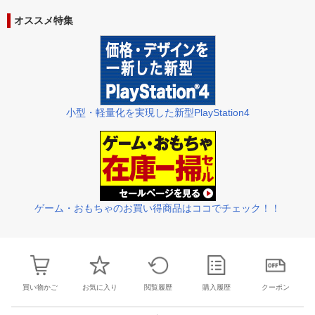
25
26
27
28
27
28
29
30
31
1
2
24
25
26
2
オススメ特集
2
3
4
5
3
4
5
6
7
8
9
31
1
2
3
小型・軽量化を実現した新型PlayStation4
ゲーム・おもちゃのお買い得商品はココでチェック！！
買い物かご
お気に入り
閲覧履歴
購入履歴
クーポン