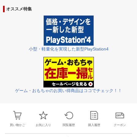
27
28
29
30
28
1
2
3
4
5
6
28
29
30
3
オススメ特集
3
4
5
6
7
8
9
10
11
12
13
4
5
6
7
小型・軽量化を実現した新型PlayStation4
ゲーム・おもちゃのお買い得商品はココでチェック！！
買い物かご
お気に入り
閲覧履歴
購入履歴
クーポン