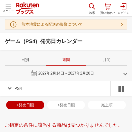
メニュー
熊本地震による配送の影響について
ゲーム (PS4) 発売日カレンダー
日別
週間
月間
今週
2027年2月14日～2027年2月20日
PS4
1
2
2027
2027
年
月
年
月
30
31
1
2
31
1
2
3
4
5
6
28
1
2
3
↓発売日順
↑発売日順
売上順
6
7
8
9
7
8
9
10
11
12
13
7
8
9
1
13
14
15
16
14
15
16
17
18
19
20
14
15
16
1
ご指定の条件に該当する商品は見つかりませんでした。
20
21
22
23
21
22
23
24
25
26
27
21
22
23
2