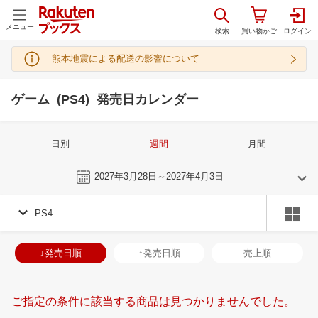
メニュー
熊本地震による配送の影響について
ゲーム (PS4) 発売日カレンダー
日別
週間
月間
今週
2027年3月28日～2027年4月3日
PS4
3
4
2027
2027
年
月
年
月
3
4
5
6
28
29
30
31
1
2
3
25
26
27
2
↓発売日順
↑発売日順
売上順
10
11
12
13
4
5
6
7
8
9
10
2
3
4
5
17
18
19
20
11
12
13
14
15
16
17
9
10
11
1
ご指定の条件に該当する商品は見つかりませんでした。
24
25
26
27
18
19
20
21
22
23
24
16
17
18
1