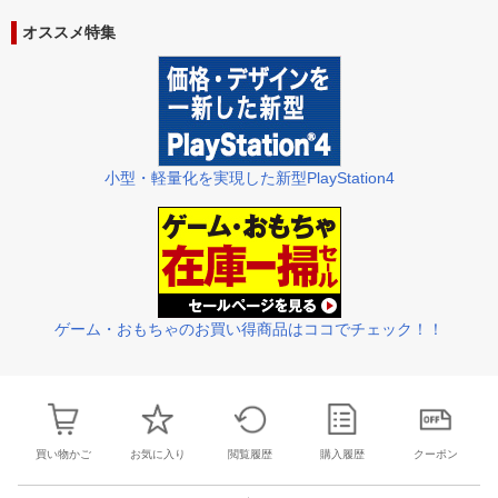
31
1
2
3
25
26
27
28
29
30
1
23
24
25
2
オススメ特集
7
8
9
10
2
3
4
5
6
7
8
30
31
1
2
小型・軽量化を実現した新型PlayStation4
ゲーム・おもちゃのお買い得商品はココでチェック！！
買い物かご
お気に入り
閲覧履歴
購入履歴
クーポン