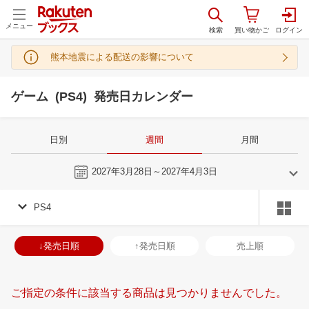
メニュー
熊本地震による配送の影響について
ゲーム (PS4) 発売日カレンダー
日別
週間
月間
今週
2027年3月28日～2027年4月3日
PS4
3
4
2027
2027
年
月
年
月
3
4
5
6
28
29
30
31
1
2
3
25
26
27
2
↓発売日順
↑発売日順
売上順
10
11
12
13
4
5
6
7
8
9
10
2
3
4
5
17
18
19
20
11
12
13
14
15
16
17
9
10
11
1
ご指定の条件に該当する商品は見つかりませんでした。
24
25
26
27
18
19
20
21
22
23
24
16
17
18
1