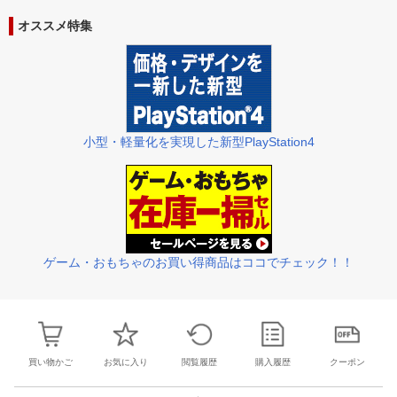
31
1
2
3
25
26
27
28
29
30
1
23
24
25
2
オススメ特集
7
8
9
10
2
3
4
5
6
7
8
30
31
1
2
小型・軽量化を実現した新型PlayStation4
ゲーム・おもちゃのお買い得商品はココでチェック！！
買い物かご
お気に入り
閲覧履歴
購入履歴
クーポン