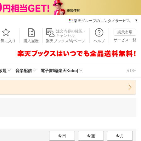
楽天グループのエンタメサービス
本/ゲーム/CD/DVD
注文内容の確認・
楽天市場
キャンセル
楽天ブックス
サービス一覧
お気に入り
購入履歴
楽天ブックスMyページ
ヘルプ
電子書籍
楽天Kobo
雑誌読み放題
楽天マガジン
放題
音楽配信
電子書籍(楽天Kobo)
R18+
音楽配信
楽天ミュージック
動画配信
楽天TV
動画配信ガイド
Rakuten PLAY
無料テレビ
Rチャンネル
チケット
今日
今週
今月