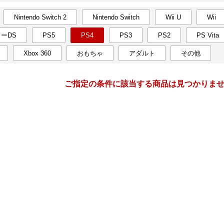
Nintendo Switch 2
Nintendo Switch
Wii U
Wii
月間
ーDS
PS5
PS4
PS3
PS2
PS Vita
3
4
27
2027
年
月
年
月
Xbox 360
おもちゃ
アダルト
その他
3
4
5
6
28
29
30
31
1
2
10
11
12
13
4
5
6
7
8
9
ご指定の条件に該当する商品は見つかりま
17
18
19
20
11
12
13
14
15
16
24
25
26
27
18
19
20
21
22
23
31
1
2
3
25
26
27
28
29
30
7
8
9
10
2
3
4
5
6
7