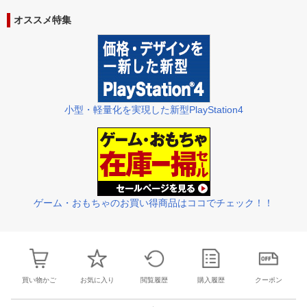
31
1
2
3
25
26
27
28
29
30
1
23
24
25
2
オススメ特集
7
8
9
10
2
3
4
5
6
7
8
30
31
1
2
小型・軽量化を実現した新型PlayStation4
ゲーム・おもちゃのお買い得商品はココでチェック！！
買い物かご
お気に入り
閲覧履歴
購入履歴
クーポン