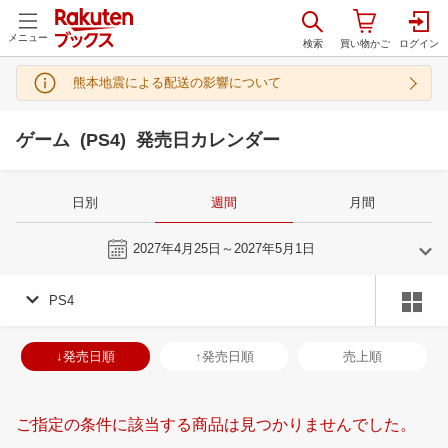
メニュー
熊本地震による配送の影響について
ゲーム (PS4) 発売日カレンダー
日別
週間
月間
今週
2027年4月25日～2027年5月1日
PS4
3
4
2027
2027
年
月
年
月
3
4
5
6
28
29
30
31
1
2
3
25
26
27
2
↓発売日順
↑発売日順
売上順
10
11
12
13
4
5
6
7
8
9
10
2
3
4
5
17
18
19
20
11
12
13
14
15
16
17
9
10
11
1
ご指定の条件に該当する商品は見つかりませんでした。
24
25
26
27
18
19
20
21
22
23
24
16
17
18
1