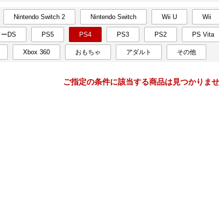
Nintendo Switch 2
Nintendo Switch
Wii U
Wii
月間
ーDS
PS5
PS4
PS3
PS2
PS Vita
4
5
27
2027
年
月
年
月
Xbox 360
おもちゃ
アダルト
その他
31
1
2
3
25
26
27
28
29
30
7
8
9
10
2
3
4
5
6
7
ご指定の条件に該当する商品は見つかりま
14
15
16
17
9
10
11
12
13
14
21
22
23
24
16
17
18
19
20
21
28
29
30
1
23
24
25
26
27
28
5
6
7
8
30
31
1
2
3
4