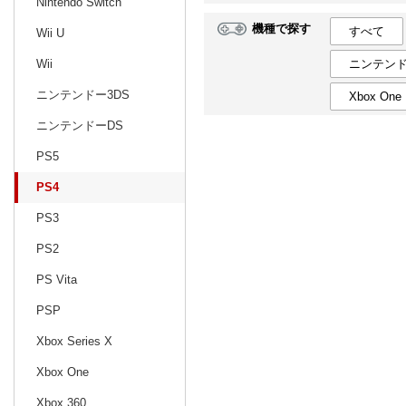
Nintendo Switch
機種で探す
すべて
Wii U
日別
週間
ニンテンド
Wii
prev
3
2027
20
年
月
ニンテンドー3DS
Xbox One
28
1
2
3
4
5
6
28
29
30
ニンテンドーDS
7
8
9
10
11
12
13
4
5
6
PS5
14
15
16
17
18
19
20
11
12
13
PS4
21
22
23
24
25
26
27
18
19
20
PS3
28
29
30
31
1
2
3
25
26
27
PS2
4
5
6
7
8
9
10
2
3
4
PS Vita
PSP
Xbox Series X
Xbox One
Xbox 360