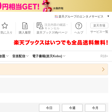
楽天グループのエンタメサービス
本/ゲーム/CD/DVD
注文内容の確認・
楽天市場
キャンセル
楽天ブックス
サービス一覧
お気に入り
購入履歴
楽天ブックスMyページ
ヘルプ
電子書籍
楽天Kobo
雑誌読み放題
楽天マガジン
放題
音楽配信
電子書籍(楽天Kobo)
R18+
音楽配信
楽天ミュージック
動画配信
楽天TV
動画配信ガイド
Rakuten PLAY
無料テレビ
Rチャンネル
チケット
今日
今週
今月