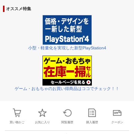
28
29
30
1
23
24
25
26
27
28
29
27
28
29
3
オススメ特集
5
6
7
8
30
31
1
2
3
4
5
4
5
6
7
小型・軽量化を実現した新型PlayStation4
ゲーム・おもちゃのお買い得商品はココでチェック！！
買い物かご
お気に入り
閲覧履歴
購入履歴
クーポン