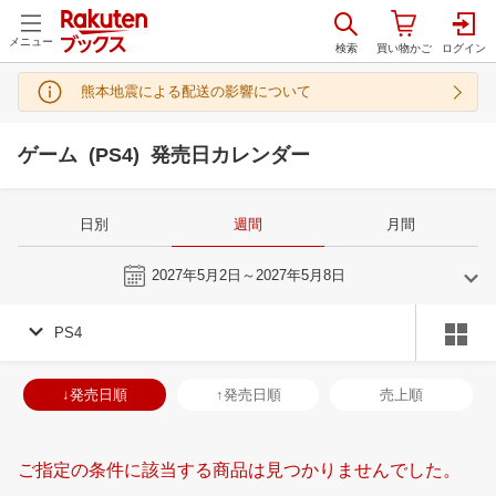
メニュー
熊本地震による配送の影響について
ゲーム (PS4) 発売日カレンダー
日別
週間
月間
今週
2027年5月2日～2027年5月8日
PS4
4
5
2027
2027
年
月
年
月
31
1
2
3
25
26
27
28
29
30
1
30
31
1
2
↓発売日順
↑発売日順
売上順
7
8
9
10
2
3
4
5
6
7
8
6
7
8
9
14
15
16
17
9
10
11
12
13
14
15
13
14
15
1
ご指定の条件に該当する商品は見つかりませんでした。
21
22
23
24
16
17
18
19
20
21
22
20
21
22
2