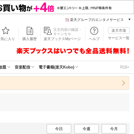
楽天グループのエンタメサービス
本/ゲーム/CD/DVD
注文内容の確認・
楽天市場
キャンセル
楽天ブックス
サービス一覧
お気に入り
購入履歴
楽天ブックスMyページ
ヘルプ
電子書籍
楽天Kobo
雑誌読み放題
楽天マガジン
放題
音楽配信
電子書籍(楽天Kobo)
R18+
音楽配信
楽天ミュージック
動画配信
楽天TV
動画配信ガイド
Rakuten PLAY
無料テレビ
Rチャンネル
今日
チケット
今週
今月