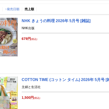
↑発売日順
月間
売上順
NHK きょうの料理 2026年 5月号 [雑誌]
2
3
4
26
2026
2026
年
月
年
月
年
月
NHK出版
679円
(税込)
COTTON TIME (コットン タイム) 2026年 5月号 [
主婦と生活社
1,500円
(税込)