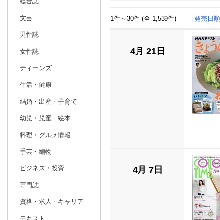
総合誌
文芸
1件～30件 (全 1,539件)
日別
週間
↓発売日順
男性誌
1
2026
20
年
月
4月 21日
女性誌
ティーンズ
生活・健康
結婚・出産・子育て
幼児・児童・絵本
料理・グルメ情報
手芸・編物
ビジネス・投資
4月 7日
専門誌
資格・求人・キャリア
テキスト