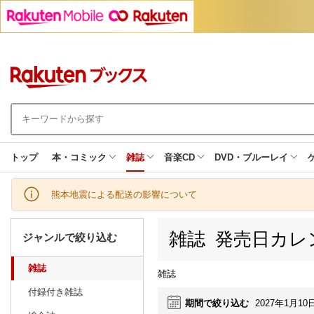
トップ
本・コミック
雑誌
音楽CD
DVD・ブルーレイ
熊本地震による配送の影響について
雑誌 発売日カレ
ジャンルで絞り込む
雑誌
雑誌
付録付き雑誌
期間で絞り込む
2027年1月10