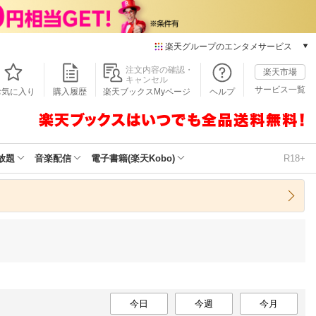
楽天グループのエンタメサービス
本/ゲーム/CD/DVD
注文内容の確認・
楽天市場
キャンセル
楽天ブックス
サービス一覧
お気に入り
購入履歴
楽天ブックスMyページ
ヘルプ
電子書籍
楽天Kobo
雑誌読み放題
楽天マガジン
放題
音楽配信
電子書籍(楽天Kobo)
R18+
音楽配信
楽天ミュージック
動画配信
楽天TV
動画配信ガイド
Rakuten PLAY
無料テレビ
Rチャンネル
今日
チケット
今週
今月