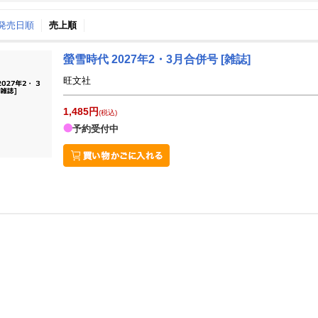
↑発売日順
売上順
月間
螢雪時代 2027年2・3月合併号 [雑誌]
12
1
26
2027
年
月
年
月
旺文社
2
3
4
5
27
28
29
30
31
1
1,485円
9
10
11
12
3
4
5
6
7
8
(税込)
予約受付中
16
17
18
19
10
11
12
13
14
15
23
24
25
26
17
18
19
20
21
22
30
31
1
2
24
25
26
27
28
29
6
7
8
9
31
1
2
3
4
5