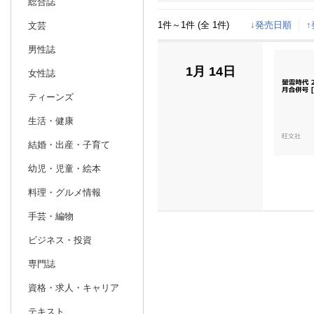
総合誌
1件～1件 (全 1件)
↓発売日順
文芸
日別
週間
男性誌
prev
11
2026
20
年
月
1月 14日
女性誌
25
26
27
28
29
30
31
29
30
1
ティーンズ
1
2
3
4
5
6
7
6
7
8
生活・健康
8
9
10
11
12
13
14
13
14
15
結婚・出産・子育て
15
16
17
18
19
20
21
20
21
22
幼児・児童・絵本
22
23
24
25
26
27
28
27
28
29
料理・グルメ情報
29
30
1
2
3
4
5
3
4
5
手芸・編物
ビジネス・投資
専門誌
資格・求人・キャリア
テキスト