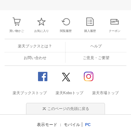
3
4
5
6
28
29
30
31
1
2
3
25
26
27
2
10
11
12
13
4
5
6
7
8
9
10
2
3
4
5
買い物かご
お気に入り
閲覧履歴
購入履歴
クーポン
楽天ブックスとは？
ヘルプ
お問い合わせ
ご意見・ご要望
楽天ブックストップ
楽天Koboトップ
楽天市場トップ
このページの先頭に戻る
表示モード
モバイル
PC