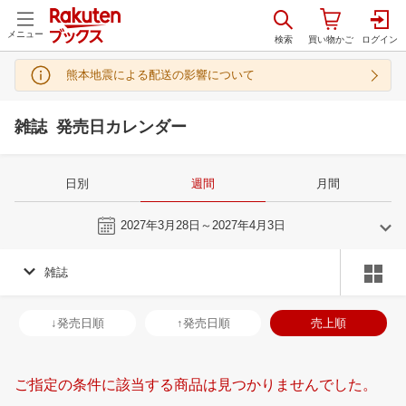
メニュー
熊本地震による配送の影響について
雑誌 発売日カレンダー
日別
週間
月間
今週
2027年3月28日～2027年4月3日
雑誌
2
3
2027
2027
年
月
年
月
3
4
5
6
28
1
2
3
4
5
6
28
29
30
3
↓発売日順
↑発売日順
売上順
10
11
12
13
7
8
9
10
11
12
13
4
5
6
7
17
18
19
20
14
15
16
17
18
19
20
11
12
13
1
ご指定の条件に該当する商品は見つかりませんでした。
24
25
26
27
21
22
23
24
25
26
27
18
19
20
2