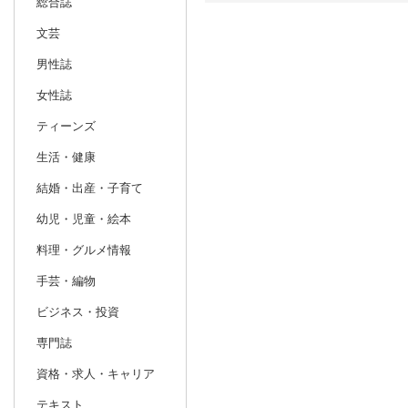
総合誌
文芸
日別
週間
男性誌
prev
2
2027
20
年
月
女性誌
31
1
2
3
4
5
6
28
1
2
ティーンズ
7
8
9
10
11
12
13
7
8
9
生活・健康
14
15
16
17
18
19
20
14
15
16
結婚・出産・子育て
21
22
23
24
25
26
27
21
22
23
幼児・児童・絵本
28
1
2
3
4
5
6
28
29
30
料理・グルメ情報
7
8
9
10
11
12
13
4
5
6
手芸・編物
ビジネス・投資
専門誌
資格・求人・キャリア
テキスト