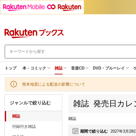
トップ
本・コミック
雑誌
音楽CD
DVD・ブルーレイ
熊本地震による配送の影響について
雑誌 発売日カレ
ジャンルで絞り込む
雑誌
雑誌
付録付き雑誌
期間で絞り込む
2027年3月28