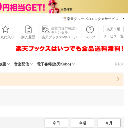
楽天グループのエンタメサービス
本/ゲーム/CD/DVD
注文内容の確認・
楽天市場
キャンセル
楽天ブックス
サービス一覧
お気に入り
購入履歴
楽天ブックスMyページ
ヘルプ
電子書籍
楽天Kobo
雑誌読み放題
楽天マガジン
放題
音楽配信
電子書籍(楽天Kobo)
R18+
音楽配信
楽天ミュージック
動画配信
楽天TV
動画配信ガイド
Rakuten PLAY
無料テレビ
Rチャンネル
今日
チケット
今週
今月