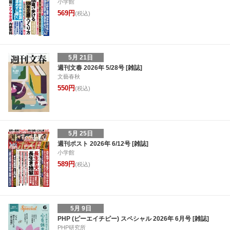
小学館
569円
(税込)
5月 21日
週刊文春 2026年 5/28号 [雑誌]
文藝春秋
550円
(税込)
5月 25日
週刊ポスト 2026年 6/12号 [雑誌]
小学館
589円
(税込)
5月 9日
PHP (ピーエイチピー) スペシャル 2026年 6月号 [雑誌]
PHP研究所