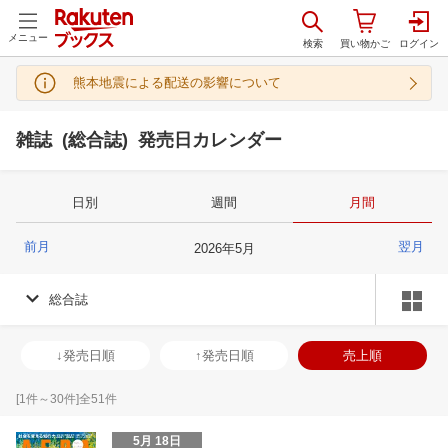
メニュー
熊本地震による配送の影響について
雑誌 (総合誌) 発売日カレンダー
日別
週間
月間
前月
翌月
2026
年
5
月
総合誌
↓発売日順
↑発売日順
売上順
[
1
件～
30
件]全
51
件
5月 18日