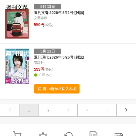
5月 13日
週刊文春 2026年 5/21号 [雑誌]
文藝春秋
550円
(税込)
5月 11日
週刊現代 2026年 5/25号 [雑誌]
講談社
599円
(税込)
在庫あり
1
2
3
4
5