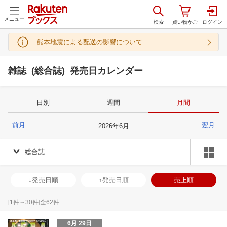
メニュー
熊本地震による配送の影響について
雑誌 (総合誌) 発売日カレンダー
日別
週間
月間
前月
翌月
2026
年
6
月
総合誌
↓発売日順
↑発売日順
売上順
[
1
件～
30
件]全
62
件
6月 29日