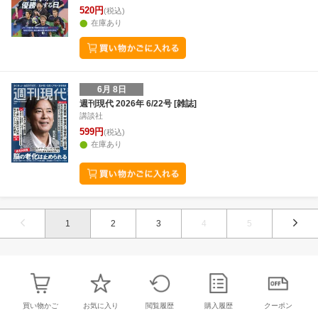
520円
(税込)
在庫あり
6月 8日
週刊現代 2026年 6/22号 [雑誌]
講談社
599円
(税込)
在庫あり
1
2
3
4
5
買い物かご
お気に入り
閲覧履歴
購入履歴
クーポン