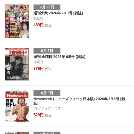
6月 29日
週刊大衆 2026年 7/13号 [雑誌]
双葉社
489円
(税込)
6月 5日
週刊 金曜日 2026年 6/5号 [雑誌]
金曜日
779円
(税込)
6月 9日
Newsweek (ニューズウィーク日本版) 2026年 6/16号 [雑
誌]
CEメディアハウス
520円
(税込)