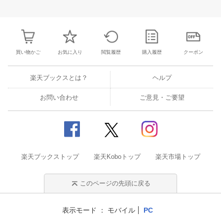
28
29
30
31
22
23
24
25
26
27
28
27
28
29
3
4
5
6
7
29
30
1
2
3
4
5
3
4
5
6
買い物かご
お気に入り
閲覧履歴
購入履歴
クーポン
楽天ブックスとは？
ヘルプ
お問い合わせ
ご意見・ご要望
楽天ブックストップ
楽天Koboトップ
楽天市場トップ
このページの先頭に戻る
表示モード
モバイル
PC