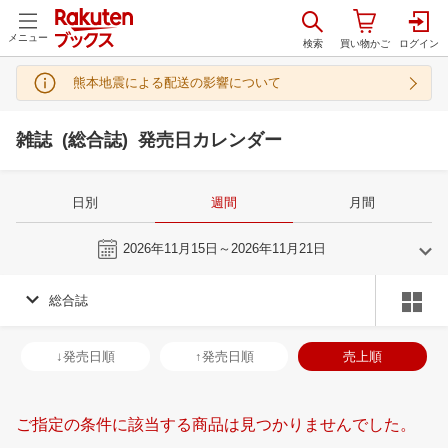
メニュー
熊本地震による配送の影響について
雑誌 (総合誌) 発売日カレンダー
日別
週間
月間
今週
2026年11月15日～2026年11月21日
総合誌
10
11
2026
2026
年
月
年
月
30
1
2
3
25
26
27
28
29
30
31
29
30
1
2
↓発売日順
↑発売日順
売上順
7
8
9
10
1
2
3
4
5
6
7
6
7
8
9
14
15
16
17
8
9
10
11
12
13
14
13
14
15
1
ご指定の条件に該当する商品は見つかりませんでした。
21
22
23
24
15
16
17
18
19
20
21
20
21
22
2