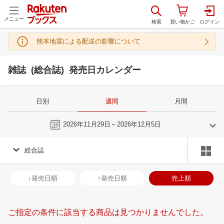
メニュー
熊本地震による配送の影響について
雑誌 (総合誌) 発売日カレンダー
日別
週間
月間
今週
2026年11月29日～2026年12月5日
総合誌
10
11
2026
2026
年
月
年
月
30
1
2
3
25
26
27
28
29
30
31
29
30
1
2
↓発売日順
↑発売日順
売上順
7
8
9
10
1
2
3
4
5
6
7
6
7
8
9
14
15
16
17
8
9
10
11
12
13
14
13
14
15
1
ご指定の条件に該当する商品は見つかりませんでした。
21
22
23
24
15
16
17
18
19
20
21
20
21
22
2