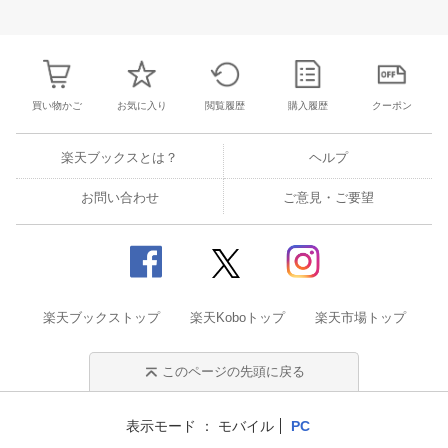
28
29
30
31
22
23
24
25
26
27
28
27
28
29
3
4
5
6
7
29
30
1
2
3
4
5
3
4
5
6
買い物かご
お気に入り
閲覧履歴
購入履歴
クーポン
楽天ブックスとは？
ヘルプ
お問い合わせ
ご意見・ご要望
楽天ブックストップ
楽天Koboトップ
楽天市場トップ
このページの先頭に戻る
表示モード
モバイル
PC