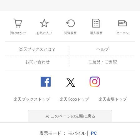
27
28
29
30
28
1
2
3
4
5
6
28
29
30
3
3
4
5
6
7
8
9
10
11
12
13
4
5
6
7
買い物かご
お気に入り
閲覧履歴
購入履歴
クーポン
楽天ブックスとは？
ヘルプ
お問い合わせ
ご意見・ご要望
楽天ブックストップ
楽天Koboトップ
楽天市場トップ
このページの先頭に戻る
表示モード
モバイル
PC