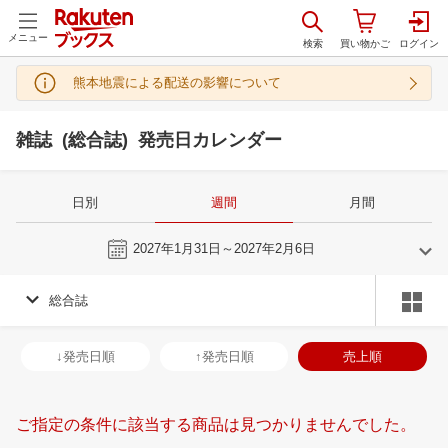
メニュー
熊本地震による配送の影響について
雑誌 (総合誌) 発売日カレンダー
日別
週間
月間
今週
2027年1月31日～2027年2月6日
総合誌
1
2
2027
2027
年
月
年
月
30
31
1
2
31
1
2
3
4
5
6
28
1
2
3
↓発売日順
↑発売日順
売上順
6
7
8
9
7
8
9
10
11
12
13
7
8
9
1
13
14
15
16
14
15
16
17
18
19
20
14
15
16
1
ご指定の条件に該当する商品は見つかりませんでした。
20
21
22
23
21
22
23
24
25
26
27
21
22
23
2