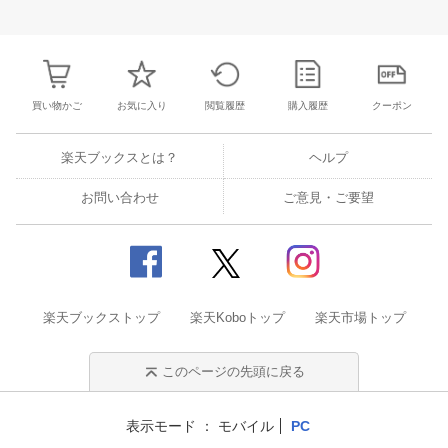
27
28
29
30
28
1
2
3
4
5
6
28
29
30
3
3
4
5
6
7
8
9
10
11
12
13
4
5
6
7
買い物かご
お気に入り
閲覧履歴
購入履歴
クーポン
楽天ブックスとは？
ヘルプ
お問い合わせ
ご意見・ご要望
楽天ブックストップ
楽天Koboトップ
楽天市場トップ
このページの先頭に戻る
表示モード
モバイル
PC