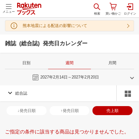
メニュー
熊本地震による配送の影響について
雑誌 (総合誌) 発売日カレンダー
日別
週間
月間
今週
2027年2月14日～2027年2月20日
総合誌
1
2
2027
2027
年
月
年
月
30
31
1
2
31
1
2
3
4
5
6
28
1
2
3
↓発売日順
↑発売日順
売上順
6
7
8
9
7
8
9
10
11
12
13
7
8
9
1
13
14
15
16
14
15
16
17
18
19
20
14
15
16
1
ご指定の条件に該当する商品は見つかりませんでした。
20
21
22
23
21
22
23
24
25
26
27
21
22
23
2