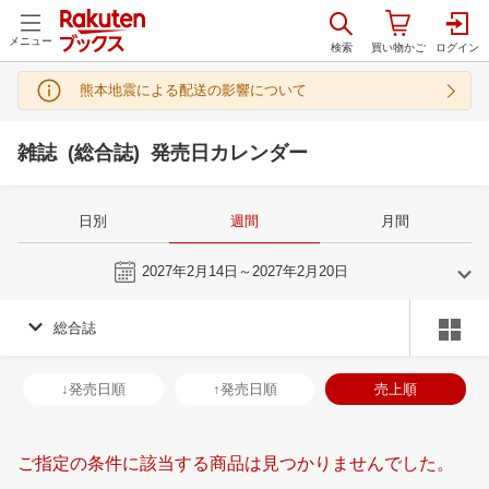
メニュー
熊本地震による配送の影響について
雑誌 (総合誌) 発売日カレンダー
日別
週間
月間
今週
2027年2月14日～2027年2月20日
総合誌
1
2
2027
2027
年
月
年
月
30
31
1
2
31
1
2
3
4
5
6
28
1
2
3
↓発売日順
↑発売日順
売上順
6
7
8
9
7
8
9
10
11
12
13
7
8
9
1
13
14
15
16
14
15
16
17
18
19
20
14
15
16
1
ご指定の条件に該当する商品は見つかりませんでした。
20
21
22
23
21
22
23
24
25
26
27
21
22
23
2