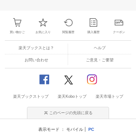
27
28
29
30
28
1
2
3
4
5
6
28
29
30
3
3
4
5
6
7
8
9
10
11
12
13
4
5
6
7
買い物かご
お気に入り
閲覧履歴
購入履歴
クーポン
楽天ブックスとは？
ヘルプ
お問い合わせ
ご意見・ご要望
楽天ブックストップ
楽天Koboトップ
楽天市場トップ
このページの先頭に戻る
表示モード
モバイル
PC