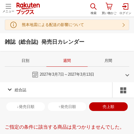
メニュー
熊本地震による配送の影響について
雑誌 (総合誌) 発売日カレンダー
日別
週間
月間
今週
2027年3月7日～2027年3月13日
総合誌
2
3
2027
2027
年
月
年
月
3
4
5
6
28
1
2
3
4
5
6
28
29
30
3
↓発売日順
↑発売日順
売上順
10
11
12
13
7
8
9
10
11
12
13
4
5
6
7
17
18
19
20
14
15
16
17
18
19
20
11
12
13
1
ご指定の条件に該当する商品は見つかりませんでした。
24
25
26
27
21
22
23
24
25
26
27
18
19
20
2