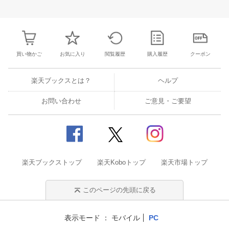
3
4
5
6
28
29
30
31
1
2
3
25
26
27
2
10
11
12
13
4
5
6
7
8
9
10
2
3
4
5
買い物かご
お気に入り
閲覧履歴
購入履歴
クーポン
楽天ブックスとは？
ヘルプ
お問い合わせ
ご意見・ご要望
楽天ブックストップ
楽天Koboトップ
楽天市場トップ
このページの先頭に戻る
表示モード
モバイル
PC