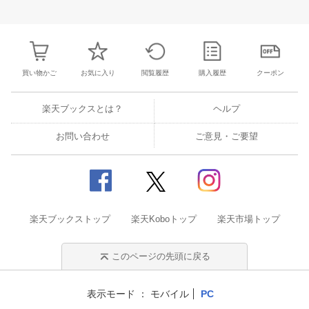
3
4
5
6
28
29
30
31
1
2
3
25
26
27
2
10
11
12
13
4
5
6
7
8
9
10
2
3
4
5
買い物かご
お気に入り
閲覧履歴
購入履歴
クーポン
楽天ブックスとは？
ヘルプ
お問い合わせ
ご意見・ご要望
楽天ブックストップ
楽天Koboトップ
楽天市場トップ
このページの先頭に戻る
表示モード
モバイル
PC