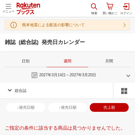
メニュー
熊本地震による配送の影響について
雑誌 (総合誌) 発売日カレンダー
日別
週間
月間
今週
2027年3月14日～2027年3月20日
総合誌
2
3
2027
2027
年
月
年
月
3
4
5
6
28
1
2
3
4
5
6
28
29
30
3
↓発売日順
↑発売日順
売上順
10
11
12
13
7
8
9
10
11
12
13
4
5
6
7
17
18
19
20
14
15
16
17
18
19
20
11
12
13
1
ご指定の条件に該当する商品は見つかりませんでした。
24
25
26
27
21
22
23
24
25
26
27
18
19
20
2