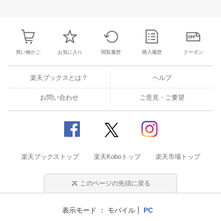
29
30
1
2
24
25
26
27
28
29
30
28
29
30
1
6
7
8
9
31
1
2
3
4
5
6
5
6
7
8
買い物かご
お気に入り
閲覧履歴
購入履歴
クーポン
楽天ブックスとは？
ヘルプ
お問い合わせ
ご意見・ご要望
楽天ブックストップ
楽天Koboトップ
楽天市場トップ
このページの先頭に戻る
表示モード
モバイル
PC