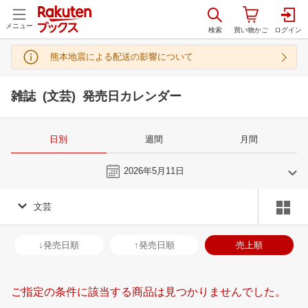
メニュー
熊本地震による配送の影響について
雑誌 (文芸) 発売日カレンダー
日別
週間
月間
今日
2026年5月11日
文芸
4
5
2026
2026
年
月
年
月
1
2
3
4
26
27
28
29
30
1
2
31
1
2
3
↓発売日順
↑発売日順
売上順
8
9
10
11
3
4
5
6
7
8
9
7
8
9
1
15
16
17
18
10
11
12
13
14
15
16
14
15
16
1
ご指定の条件に該当する商品は見つかりませんでした。
22
23
24
25
17
18
19
20
21
22
23
21
22
23
2