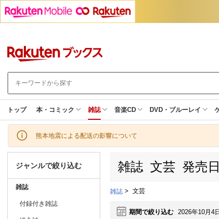
トップ
本・コミック
雑誌
音楽CD
DVD・ブルーレイ
熊本地震による配送の影響について
雑誌 文芸 発売
ジャンルで絞り込む
雑誌
>
文芸
雑誌
付録付き雑誌
期間で絞り込む
2026年10月4