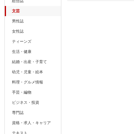
総合誌
文芸
日別
週間
男性誌
prev
8
2026
20
年
月
女性誌
26
27
28
29
30
31
1
30
31
1
ティーンズ
2
3
4
5
6
7
8
6
7
8
生活・健康
9
10
11
12
13
14
15
13
14
15
結婚・出産・子育て
16
17
18
19
20
21
22
20
21
22
幼児・児童・絵本
23
24
25
26
27
28
29
27
28
29
料理・グルメ情報
30
31
1
2
3
4
5
4
5
6
手芸・編物
ビジネス・投資
専門誌
資格・求人・キャリア
テキスト