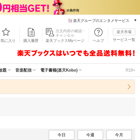
楽天グループのエンタメサービス
本/ゲーム/CD/DVD
注文内容の確認・
楽天市場
キャンセル
楽天ブックス
サービス一覧
お気に入り
購入履歴
楽天ブックスMyページ
ヘルプ
電子書籍
楽天Kobo
雑誌読み放題
楽天マガジン
放題
音楽配信
電子書籍(楽天Kobo)
R18+
音楽配信
楽天ミュージック
動画配信
楽天TV
動画配信ガイド
Rakuten PLAY
無料テレビ
Rチャンネル
チケット
今日
今週
今月