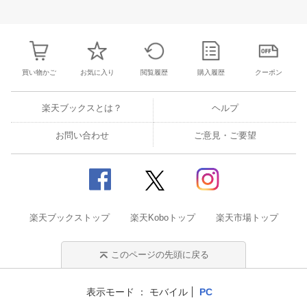
25
26
27
28
27
28
29
30
31
1
2
24
25
26
2
2
3
4
5
3
4
5
6
7
8
9
31
1
2
3
買い物かご
お気に入り
閲覧履歴
購入履歴
クーポン
楽天ブックスとは？
ヘルプ
お問い合わせ
ご意見・ご要望
楽天ブックストップ
楽天Koboトップ
楽天市場トップ
このページの先頭に戻る
表示モード
モバイル
PC