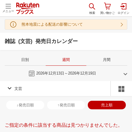
メニュー
熊本地震による配送の影響について
雑誌 (文芸) 発売日カレンダー
日別
週間
月間
今週
2026年12月13日～2026年12月19日
文芸
11
12
2026
2027
年
月
年
月
28
29
30
31
29
30
1
2
3
4
5
27
28
29
3
↓発売日順
↑発売日順
売上順
4
5
6
7
6
7
8
9
10
11
12
3
4
5
6
11
12
13
14
13
14
15
16
17
18
19
10
11
12
1
ご指定の条件に該当する商品は見つかりませんでした。
18
19
20
21
20
21
22
23
24
25
26
17
18
19
2