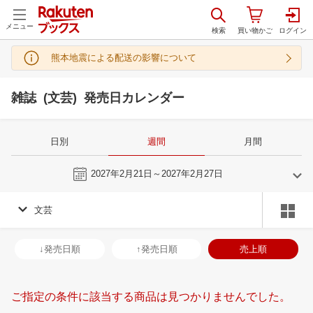
メニュー
熊本地震による配送の影響について
雑誌 (文芸) 発売日カレンダー
日別
週間
月間
今週
2027年2月21日～2027年2月27日
文芸
1
2
2027
2027
年
月
年
月
30
31
1
2
31
1
2
3
4
5
6
28
1
2
3
↓発売日順
↑発売日順
売上順
6
7
8
9
7
8
9
10
11
12
13
7
8
9
1
13
14
15
16
14
15
16
17
18
19
20
14
15
16
1
ご指定の条件に該当する商品は見つかりませんでした。
20
21
22
23
21
22
23
24
25
26
27
21
22
23
2