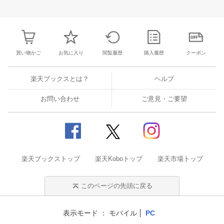
27
28
29
30
28
1
2
3
4
5
6
28
29
30
3
3
4
5
6
7
8
9
10
11
12
13
4
5
6
7
買い物かご
お気に入り
閲覧履歴
購入履歴
クーポン
楽天ブックスとは？
ヘルプ
お問い合わせ
ご意見・ご要望
楽天ブックストップ
楽天Koboトップ
楽天市場トップ
このページの先頭に戻る
表示モード
モバイル
PC