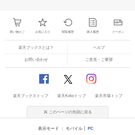
3
4
5
6
28
29
30
31
1
2
3
25
26
27
2
10
11
12
13
4
5
6
7
8
9
10
2
3
4
5
買い物かご
お気に入り
閲覧履歴
購入履歴
クーポン
楽天ブックスとは？
ヘルプ
お問い合わせ
ご意見・ご要望
楽天ブックストップ
楽天Koboトップ
楽天市場トップ
このページの先頭に戻る
表示モード
モバイル
PC