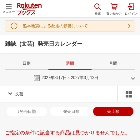
メニュー
熊本地震による配送の影響について
雑誌 (文芸) 発売日カレンダー
日別
週間
月間
今週
2027年3月7日～2027年3月13日
文芸
2
3
2027
2027
年
月
年
月
3
4
5
6
28
1
2
3
4
5
6
28
29
30
3
↓発売日順
↑発売日順
売上順
10
11
12
13
7
8
9
10
11
12
13
4
5
6
7
17
18
19
20
14
15
16
17
18
19
20
11
12
13
1
ご指定の条件に該当する商品は見つかりませんでした。
24
25
26
27
21
22
23
24
25
26
27
18
19
20
2