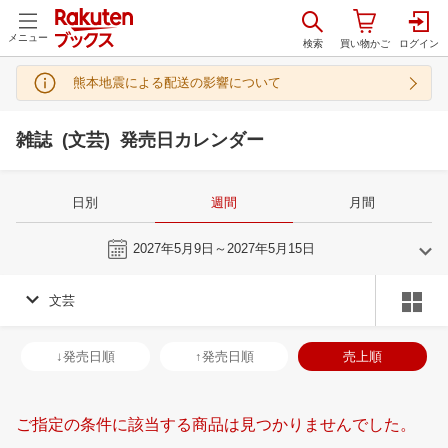
メニュー
熊本地震による配送の影響について
雑誌 (文芸) 発売日カレンダー
日別
週間
月間
今週
2027年5月9日～2027年5月15日
文芸
4
5
2027
2027
年
月
年
月
31
1
2
3
25
26
27
28
29
30
1
30
31
1
2
↓発売日順
↑発売日順
売上順
7
8
9
10
2
3
4
5
6
7
8
6
7
8
9
14
15
16
17
9
10
11
12
13
14
15
13
14
15
1
ご指定の条件に該当する商品は見つかりませんでした。
21
22
23
24
16
17
18
19
20
21
22
20
21
22
2