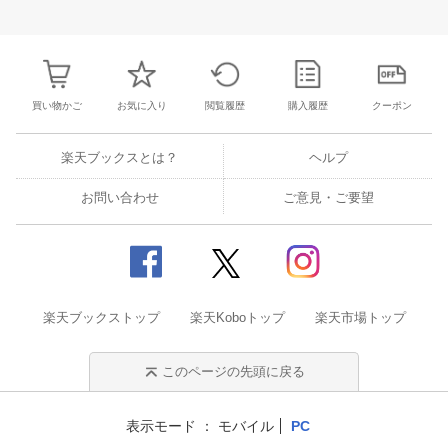
28
29
30
1
23
24
25
26
27
28
29
27
28
29
3
5
6
7
8
30
31
1
2
3
4
5
4
5
6
7
買い物かご
お気に入り
閲覧履歴
購入履歴
クーポン
楽天ブックスとは？
ヘルプ
お問い合わせ
ご意見・ご要望
楽天ブックストップ
楽天Koboトップ
楽天市場トップ
このページの先頭に戻る
表示モード
モバイル
PC