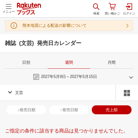
メニュー
熊本地震による配送の影響について
雑誌 (文芸) 発売日カレンダー
日別
週間
月間
今週
2027年5月9日～2027年5月15日
文芸
4
5
2027
2027
年
月
年
月
31
1
2
3
25
26
27
28
29
30
1
30
31
1
2
↓発売日順
↑発売日順
売上順
7
8
9
10
2
3
4
5
6
7
8
6
7
8
9
14
15
16
17
9
10
11
12
13
14
15
13
14
15
1
ご指定の条件に該当する商品は見つかりませんでした。
21
22
23
24
16
17
18
19
20
21
22
20
21
22
2