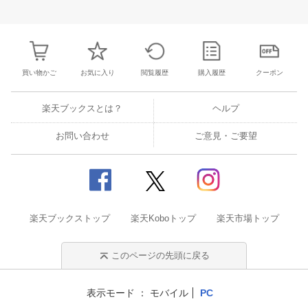
28
29
30
1
23
24
25
26
27
28
29
27
28
29
3
5
6
7
8
30
31
1
2
3
4
5
4
5
6
7
買い物かご
お気に入り
閲覧履歴
購入履歴
クーポン
楽天ブックスとは？
ヘルプ
お問い合わせ
ご意見・ご要望
楽天ブックストップ
楽天Koboトップ
楽天市場トップ
このページの先頭に戻る
表示モード
モバイル
PC