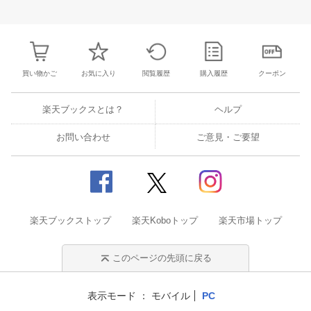
28
29
30
1
23
24
25
26
27
28
29
27
28
29
3
5
6
7
8
30
31
1
2
3
4
5
4
5
6
7
買い物かご
お気に入り
閲覧履歴
購入履歴
クーポン
楽天ブックスとは？
ヘルプ
お問い合わせ
ご意見・ご要望
楽天ブックストップ
楽天Koboトップ
楽天市場トップ
このページの先頭に戻る
表示モード
モバイル
PC