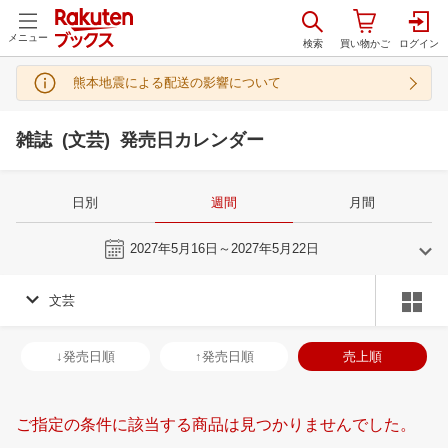
メニュー
熊本地震による配送の影響について
雑誌 (文芸) 発売日カレンダー
日別
週間
月間
今週
2027年5月16日～2027年5月22日
文芸
4
5
2027
2027
年
月
年
月
31
1
2
3
25
26
27
28
29
30
1
30
31
1
2
↓発売日順
↑発売日順
売上順
7
8
9
10
2
3
4
5
6
7
8
6
7
8
9
14
15
16
17
9
10
11
12
13
14
15
13
14
15
1
ご指定の条件に該当する商品は見つかりませんでした。
21
22
23
24
16
17
18
19
20
21
22
20
21
22
2