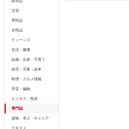
総合誌
文芸
日別
週間
男性誌
prev
10
2026
20
年
月
女性誌
27
28
29
30
1
2
3
25
26
27
ティーンズ
4
5
6
7
8
9
10
1
2
3
生活・健康
11
12
13
14
15
16
17
8
9
10
結婚・出産・子育て
18
19
20
21
22
23
24
15
16
17
幼児・児童・絵本
25
26
27
28
29
30
31
22
23
24
料理・グルメ情報
1
2
3
4
5
6
7
29
30
1
手芸・編物
ビジネス・投資
専門誌
資格・求人・キャリア
テキスト