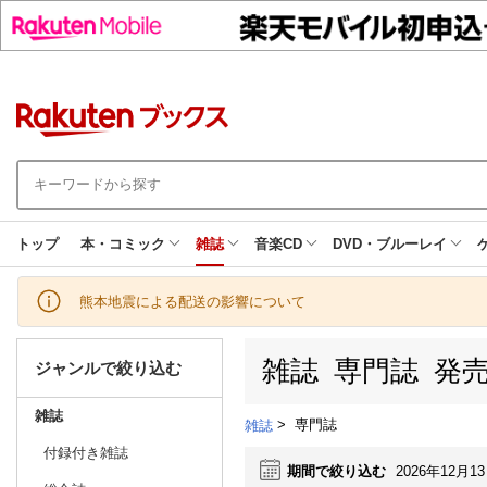
トップ
本・コミック
雑誌
音楽CD
DVD・ブルーレイ
熊本地震による配送の影響について
雑誌 専門誌 発
ジャンルで絞り込む
雑誌
>
専門誌
雑誌
付録付き雑誌
期間で絞り込む
2026年12月1