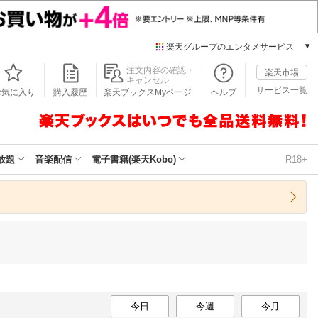
楽天グループのエンタメサービス
本/ゲーム/CD/DVD
注文内容の確認・
楽天市場
キャンセル
楽天ブックス
サービス一覧
お気に入り
購入履歴
楽天ブックスMyページ
ヘルプ
電子書籍
楽天Kobo
雑誌読み放題
楽天マガジン
放題
音楽配信
電子書籍(楽天Kobo)
R18+
音楽配信
楽天ミュージック
動画配信
楽天TV
動画配信ガイド
Rakuten PLAY
無料テレビ
Rチャンネル
チケット
今日
今週
今月