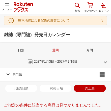
メニュー
熊本地震による配送の影響について
雑誌 (専門誌) 発売日カレンダー
日別
週間
月間
今週
2027年1月3日～2027年1月9日
専門誌
12
1
2027
2027
年
月
年
月
2
3
4
5
27
28
29
30
31
1
2
31
1
2
3
↓発売日順
↑発売日順
売上順
9
10
11
12
3
4
5
6
7
8
9
7
8
9
1
16
17
18
19
10
11
12
13
14
15
16
14
15
16
1
ご指定の条件に該当する商品は見つかりませんでした。
23
24
25
26
17
18
19
20
21
22
23
21
22
23
2