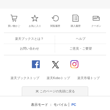
30
31
1
2
24
25
26
27
28
29
30
28
1
2
3
6
7
8
9
31
1
2
3
4
5
6
7
8
9
1
買い物かご
お気に入り
閲覧履歴
購入履歴
クーポン
楽天ブックスとは？
ヘルプ
お問い合わせ
ご意見・ご要望
楽天ブックストップ
楽天Koboトップ
楽天市場トップ
このページの先頭に戻る
表示モード
モバイル
PC