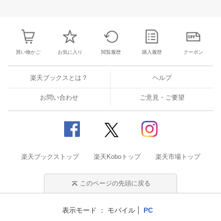
28
29
30
31
22
23
24
25
26
27
28
27
28
29
3
4
5
6
7
29
30
1
2
3
4
5
3
4
5
6
買い物かご
お気に入り
閲覧履歴
購入履歴
クーポン
楽天ブックスとは？
ヘルプ
お問い合わせ
ご意見・ご要望
楽天ブックストップ
楽天Koboトップ
楽天市場トップ
このページの先頭に戻る
表示モード
モバイル
PC