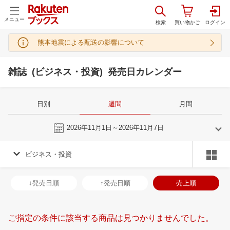
メニュー
熊本地震による配送の影響について
雑誌 (ビジネス・投資) 発売日カレンダー
日別
週間
月間
今週
2026年11月1日～2026年11月7日
ビジネス・投資
10
11
2026
2026
年
月
年
月
30
1
2
3
25
26
27
28
29
30
31
29
30
1
2
↓発売日順
↑発売日順
売上順
7
8
9
10
1
2
3
4
5
6
7
6
7
8
9
14
15
16
17
8
9
10
11
12
13
14
13
14
15
1
ご指定の条件に該当する商品は見つかりませんでした。
21
22
23
24
15
16
17
18
19
20
21
20
21
22
2