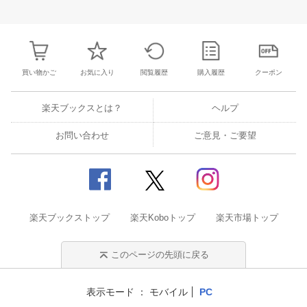
25
26
27
28
27
28
29
30
31
1
2
24
25
26
2
2
3
4
5
3
4
5
6
7
8
9
31
1
2
3
買い物かご
お気に入り
閲覧履歴
購入履歴
クーポン
楽天ブックスとは？
ヘルプ
お問い合わせ
ご意見・ご要望
楽天ブックストップ
楽天Koboトップ
楽天市場トップ
このページの先頭に戻る
表示モード
モバイル
PC