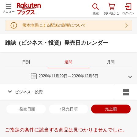
メニュー
熊本地震による配送の影響について
雑誌 (ビジネス・投資) 発売日カレンダー
日別
週間
月間
今週
2026年11月29日～2026年12月5日
ビジネス・投資
11
12
2026
2027
年
月
年
月
28
29
30
31
29
30
1
2
3
4
5
27
28
29
3
↓発売日順
↑発売日順
売上順
4
5
6
7
6
7
8
9
10
11
12
3
4
5
6
11
12
13
14
13
14
15
16
17
18
19
10
11
12
1
ご指定の条件に該当する商品は見つかりませんでした。
18
19
20
21
20
21
22
23
24
25
26
17
18
19
2